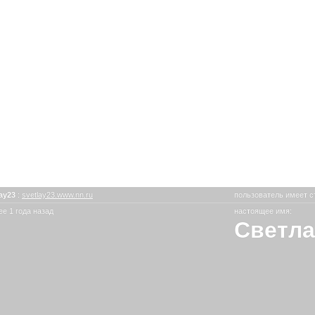
lay23
:
svetlay23.www.nn.ru
пользователь имеет с
е 1 года назад
настоящее имя:
Светла