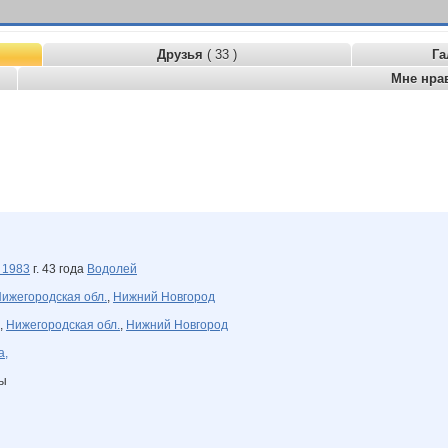
Друзья
( 33 )
Га
Мне нра
я
1983
г. 43 года
Водолей
ижегородская обл.
,
Нижний Новгород
,
Нижегородская обл.
,
Нижний Новгород
а,
ны