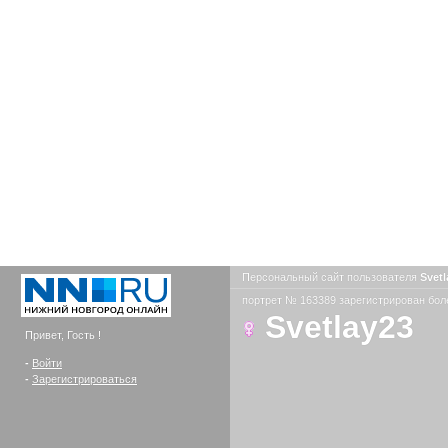
Персональный сайт пользователя
Svet
портрет № 163389 зарегистрирован боле
Svetlay23
Привет, Гость !
-
Войти
-
Зарегистрироваться