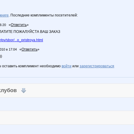
книге
. Последние комплименты посетителей:
«
Ответить
»
6:20
ЛАТИТЕ ПОЖАЛУЙСТА ВАШ ЗАКАЗ
v/sbor/...o_pristroya.html
«
Ответить
»
010 в 17:04
))
ы оставить комплимент необходимо
войти
или
зарегистрироваться
 клубов