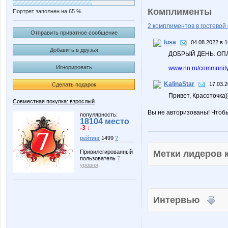
Комплименты
Портрет заполнен на 65 %
2 комплиментов в гостевой 
Отправить приватное сообщение
lusa
04.08.2022 в 1
Добавить в друзья
ДОБРЫЙ ДЕНЬ. ОП
Игнорировать
www.nn.ru/community/p
KalinaStar
17.03.2
Сделать подарок
Привет, Красоточка)
Совместная покупка: взрослый
Вы не авторизованы! Чтоб
популярность:
18104 место
-3 ↓
рейтинг
1499
?
Метки лидеров
Привилегированный
пользователь
7
уровня
Интервью