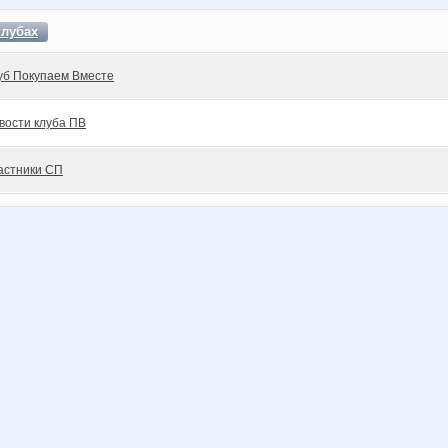
клубах
уб Покупаем Вместе
вости клуба ПВ
астники СП