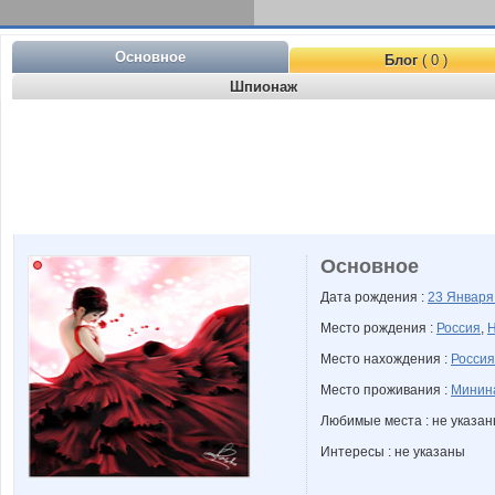
Основное
Блог
( 0 )
Шпионаж
Основное
Дата рождения :
23 Январ
Место рождения :
Россия
,
Н
Место нахождения :
Россия
Место проживания :
Минин
Любимые места : не указа
Интересы : не указаны