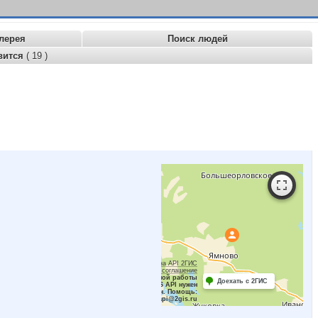
лерея
Поиск людей
вится
( 19 )
Работает на API 2ГИС
Лицензионное соглашение
Для корректной работы
Доехать с 2ГИС
Raster JS API нужен
ключ. Помощь:
api@2gis.ru