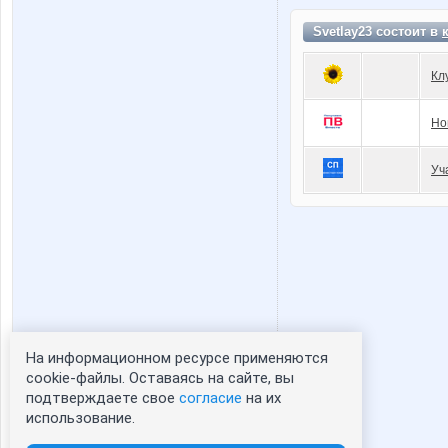
Svetlay23 состоит в
Кл
Но
Уч
На информационном ресурсе применяются
Статистика портрета:
cookie-файлы. Оставаясь на сайте, вы
подтверждаете свое
согласие
на их
сейчас просматривают портрет - 0
использование.
зарегистрированные пользователи
посетившие портрет за 7 дней - 0