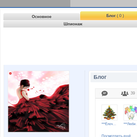
Блог
( 0 )
Основное
Шпионаж
Блог
39
***Ёлочка***
***Лю
Посмотреть ещё