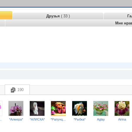
Друзья
( 33 )
Га
Мне нра
190
бимка***
*Алмера*
*АЛИСКА*
*Рапунцель*
*Рыбка*
Aglay
Airina