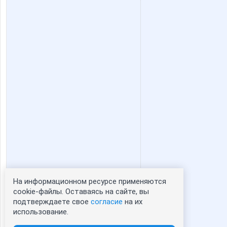
anela2005
anniiss
julia0802
kate-
lora_d
luciia
oves07
qwertyn
На информационном ресурсе применяются
Статистика портрета:
cookie-файлы. Оставаясь на сайте, вы
подтверждаете свое
согласие
на их
сейчас просматривают портрет - 0
ольгунчик
пандра-
использование.
зарегистрированные пользователи
посетившие портрет за 7 дней - 0