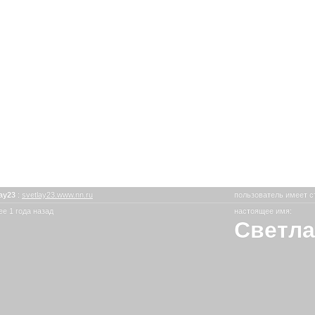
lay23
:
svetlay23.www.nn.ru
пользователь имеет с
е 1 года назад
настоящее имя:
Светла