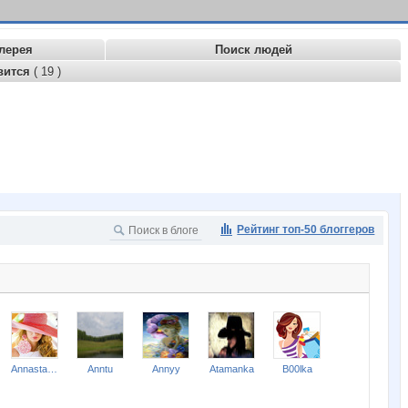
лерея
Поиск людей
вится
( 19 )
Рейтинг топ-50 блоггеров
Annastasiay
Anntu
Annyy
Atamanka
B00lka