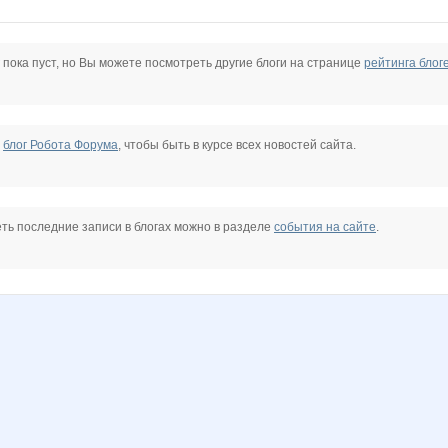
o
BooK-ashka
CTREKOZZZA
Carolink@
Charmed Lady
Choly
DiLena
 пока пуст, но Вы можете посмотреть другие блоги на странице
рейтинга блог
KateHok
Kathrin
Kcenya
KissNet
KotoPes
LanaNN
е
блог Робота Форума
, чтобы быть в курсе всех новостей сайта.
T
Marietta
Melle
MilaVits@
Mora
N@T@LK@
NAd123
ть последние записи в блогах можно в разделе
события на сайте
.
Olushka)
PRE$IDENT
Panfa!
Pristavochka
Radmira
Sammer
w
TM*Bes*Tia*
Tau
VamPodarok
VerukSa
Viki28
Yanusik