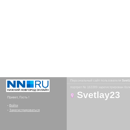
Персональный сайт пользователя
Svet
портрет № 163389 зарегистрирован боле
Svetlay23
Привет, Гость !
-
Войти
-
Зарегистрироваться