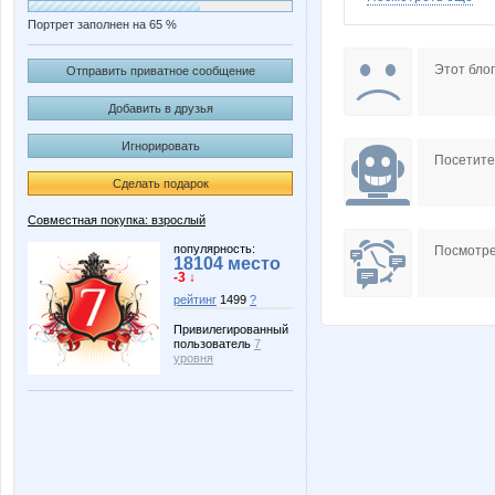
Портрет заполнен на 65 %
Beatrisa
BooBo
Этот блог
Отправить приватное сообщение
Добавить в друзья
Игнорировать
JuJu595
Juliia
Посетит
Сделать подарок
Совместная покупка: взрослый
Lonza
MamaN
популярность:
Посмотре
18104 место
-3 ↓
рейтинг
1499
?
Привилегированный
пользователь
7
Ninellez
OGUL
уровня
Strawberry_Cake
Sun_glo